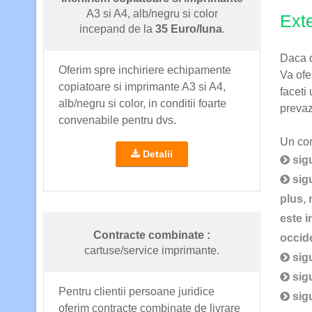
A3 si A4, alb/negru si color
Exte
incepand de la
35 Euro/luna
.
Daca do
Oferim spre inchiriere echipamente
Va of
copiatoare si imprimante A3 si A4,
faceti
alb/negru si color, in conditii foarte
prevazu
convenabile pentru dvs.
Un con
Detalii
sigu
sigu
plus, 
este i
Contracte combinate :
occid
cartuse/service imprimante.
sigu
sigu
Pentru clientii persoane juridice
sigu
oferim contracte combinate de livrare