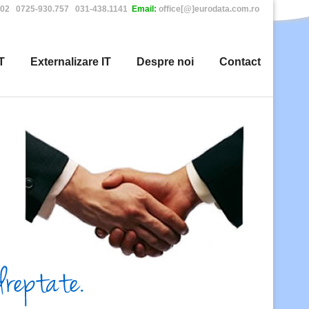
402 0725-930.757 031-438.1141
Email:
office[@]eurodata.com.ro
T
Externalizare IT
Despre noi
Contact