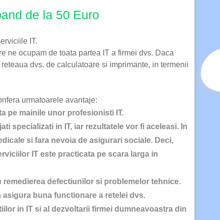
epand de la 50 Euro
rviciile IT.
are ne ocupam de toata partea IT a firmei dvs. Daca
 reteaua dvs. de calculatoare si imprimante, in termenii
onfera urmatoarele avantaje:
a pe mainile unor profesionisti IT.
specializati in IT, iar rezultatele vor fi aceleasi. In
dicale si fara nevoia de asigurari sociale. Deci,
erviciilor IT este practicata pe scara larga in
u remedierea defectiunilor si problemelor tehnice.
asigura buna functionare a retelei dvs.
ilor in IT si al dezvoltarii firmei dumneavoastra din