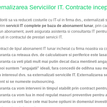
rnalizarea Serviciilor IT. Contracte inc
riti sa va reduceti costurile cu IT-ul in firma dvs., externalizati se
erim
servicii IT complete pe baza de abonament lunar
, prin c
 un abonament, aveti asigurata asistenta si consultanta IT pentru
ti in contractul de prestari servicii IT.
tract de tipul abonament IT lunar incheiat cu firma noastra va c
ranta ca reteaua dvs. de calculatoare si periferice este lasat
ranta ca veti plati mult mai putin decat daca mentineti angajati 
noi suntem "angajatii" ideali, fara concedii de odihna sau me
n interesul dvs. sa externalizati serviciile IT. Externalizarea s
ent si se numeste outsourcing.
ranta ca vom interveni in timpul stabilit prin contract pentr
ranta ca vom lua in mod regulat masuri preventive pentru a 
ranta ca veti face cele mai bune optiuni in domeniul investiti