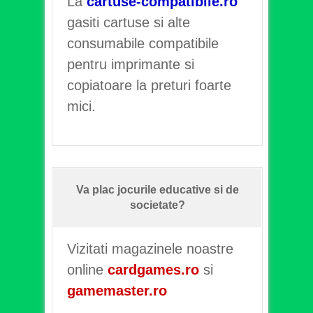
La
cartuse-compatibile.ro
gasiti cartuse si alte
consumabile compatibile
pentru imprimante si
copiatoare la preturi foarte
mici.
Va plac jocurile educative si de
societate?
Vizitati magazinele noastre
online
cardgames.ro
si
gamemaster.ro