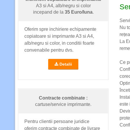
Ser
A3 si A4, alb/negru si color
incepand de la
35 Euro/luna
.
Servi
Nu to
Oferim spre inchiriere echipamente
rețea
copiatoare si imprimante A3 si A4,
La Eu
alb/negru si color, in conditii foarte
remed
convenabile pentru dvs.
Ce p
Detalii
Confi
corec
Opti
încet
Insta
Contracte combinate :
este 
cartuse/service imprimante.
Devir
prote
Pentru clientii persoane juridice
Confi
oferim contracte combinate de livrare