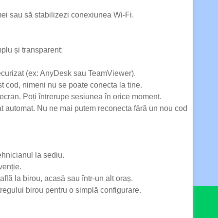
ei sau să stabilizezi conexiunea Wi-Fi.
plu și transparent:
 securizat (ex: AnyDesk sau TeamViewer).
 cod, nimeni nu se poate conecta la tine.
e ecran. Poți întrerupe sesiunea în orice moment.
at automat. Nu ne mai putem reconecta fără un nou cod
hnicianul la sediu.
venție.
flă la birou, acasă sau într-un alt oraș.
tregului birou pentru o simplă configurare.