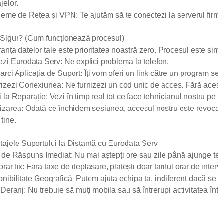
jelor.
eme de Rețea și VPN: Te ajutăm să te conectezi la serverul firm
 Sigur? (Cum funcționează procesul)
anța datelor tale este prioritatea noastră zero. Procesul este sim
zi Eurodata Serv: Ne explici problema la telefon.
rci Aplicația de Suport: Îți vom oferi un link către un program
izezi Conexiunea: Ne furnizezi un cod unic de acces. Fără acest
i la Reparație: Vezi în timp real tot ce face tehnicianul nostru p
lizarea: Odată ce închidem sesiunea, accesul nostru este revoc
 tine.
ajele Suportului la Distanță cu Eurodata Serv
de Răspuns Imediat: Nu mai aștepți ore sau zile până ajunge te
 orar fix: Fără taxe de deplasare, plătești doar tariful orar de inter
nibilitate Geografică: Putem ajuta echipa ta, indiferent dacă se a
Deranj: Nu trebuie să muți mobila sau să întrerupi activitatea în