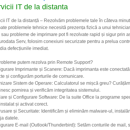
vicii IT de la distanta
cii IT de la distanță – Rezolvăm problemele tale în câteva minu
ate problemele tehnice necesită prezența fizică a unui tehnician 
 sau probleme de imprimare pot fi rezolvate rapid și sigur prin as
rodata Serv, folosim conexiuni securizate pentru a prelua contro
ia defecțiunile imediat.
robleme putem rezolva prin Remote Support?
gurare Imprimante și Scanere: Dacă imprimanta este conectată, d
te și configurăm porturile de comunicare.
mizare Sistem de Operare: Calculatorul se mișcă greu? Curățăm 
inesc pornirea și verificăm integritatea sistemului.
lare și Configurare Software: De la suite Office la programe spec
instalat și activat corect.
usare și Securitate: Identificăm și eliminăm malware-ul, instalăm 
ja datele.
gurare E-mail (Outlook/Thunderbird): Setăm conturile de mail, 