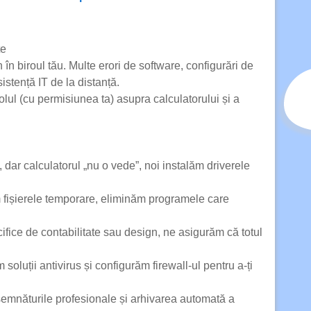
te
în biroul tău. Multe erori de software, configurări de
istență IT de la distanță.
lul (cu permisiunea ta) asupra calculatorului și a
ar calculatorul „nu o vede”, noi instalăm driverele
fișierele temporare, eliminăm programele care
ifice de contabilitate sau design, ne asigurăm că totul
soluții antivirus și configurăm firewall-ul pentru a-ți
semnăturile profesionale și arhivarea automată a