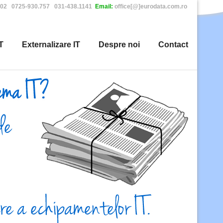
402 0725-930.757 031-438.1141
Email:
office[@]eurodata.com.ro
T
Externalizare IT
Despre noi
Contact