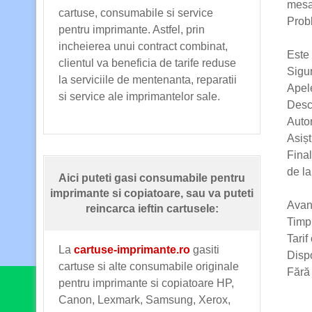
mesa
cartuse, consumabile si service
Probl
pentru imprimante. Astfel, prin
incheierea unui contract combinat,
Este
clientul va beneficia de tarife reduse
Sigur
la serviciile de mentenanta, reparatii
Apele
si service ale imprimantelor sale.
Desca
Autor
Asișt
Fina
de la
Aici puteti gasi consumabile pentru
imprimante si copiatoare, sau va puteti
Avant
reincarca ieftin cartusele:
Timp 
Tarif
La
cartuse-imprimante.ro
gasiti
Dispo
cartuse si alte consumabile originale
Fără 
pentru imprimante si copiatoare HP,
Canon, Lexmark, Samsung, Xerox,