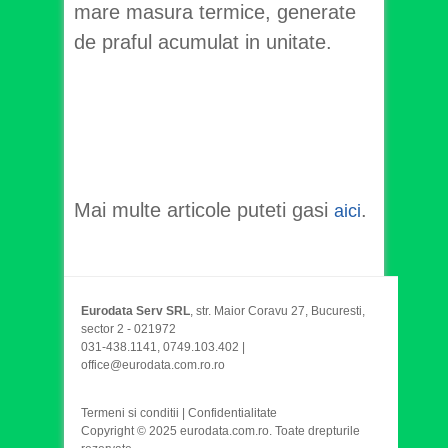
mare masura termice, generate
de praful acumulat in unitate.
Mai multe articole puteti gasi
.
aici
Eurodata Serv SRL
, str. Maior Coravu 27, Bucuresti,
sector 2 - 021972
031-438.1141, 0749.103.402 |
office@eurodata.com.ro.ro
Termeni si conditii
|
Confidentialitate
Copyright © 2025 eurodata.com.ro. Toate drepturile